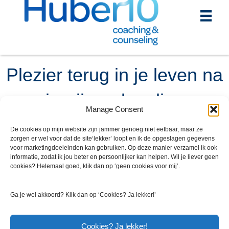
Plezier terug in je leven na
ingrijpend verlies
Manage Consent
Plezier hebben in dat wat we doen
, dat is toch wat we
De cookies op mijn website zijn jammer genoeg niet eetbaar, maar ze
zorgen er wel voor dat de site‘lekker’ loopt en ik de opgeslagen gegevens
het liefste willen en wat we nastreven? Ik geloof erin dat
voor marketingdoeleinden kan gebruiken. Op deze manier verzamel ik ook
plezier hebben in de dingen die je doet je een completer
informatie, zodat ik jou beter en persoonlijker kan helpen. Wil je liever geen
mens maakt. Maar wat als dit plezier door een ingrijpend
cookies? Helemaal goed, klik dan op ‘geen cookies voor mij’.
verlies, chronische stress of een burn-out verstoord
raakt? Deze ontwrichting heeft invloed op de dagelijkse
Ga je wel akkoord? Klik dan op ‘Cookies? Ja lekker!’
gang van zaken, op je gezin, je werk, je relatie en al
helemaal op jezelf. Het brengt onrust, chaos in lijf en
Cookies? Ja lekker!
leden en uiteindelijk is het plezier ver te zoeken. Plezier