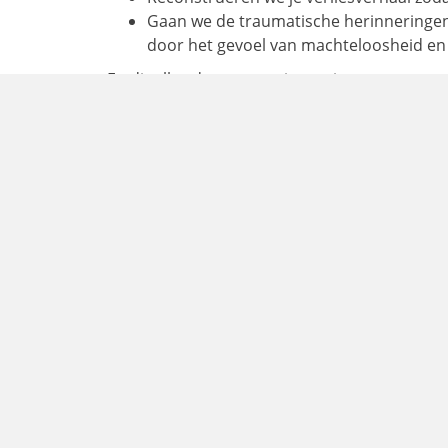
Gaan we de traumatische herinneringen
door het gevoel van machteloosheid en
En dit alles doen we op jouw eigen tempo en n
en ontreddering.
Ja ik wil graag kennismaken
Wat is de investering?
⟿ Het coachtraject kost je totaal € 1.050,00 i
Afhankelijk van de duur van het coachtrajec
Wat krijg je hiervoor?
We zien elkaar 6 keer. Dit is bij mij in m
rekening gebracht).
We starten met een uitgebreide intake. 
het doel dat je wilt bereiken verkennen 