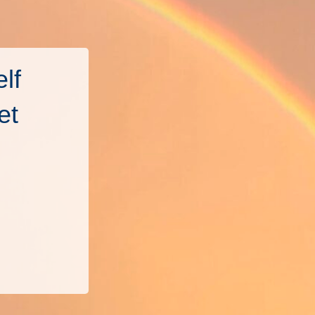
lf
et