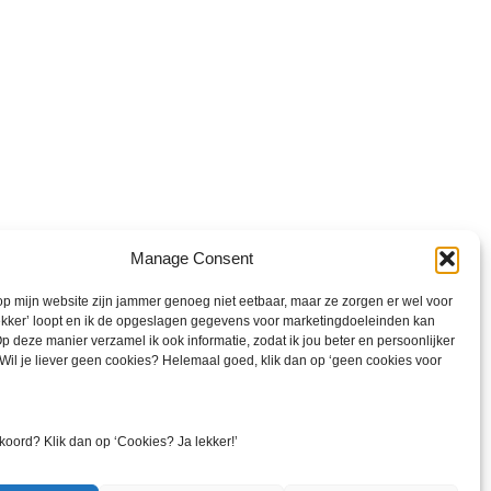
rlies. Dit is keihard werken en gaat gepaard
Manage Consent
oet iedereen op zijn eigen manier, er is geen
p mijn website zijn jammer genoeg niet eetbaar, maar ze zorgen er wel voor
lekker’ loopt en ik de opgeslagen gegevens voor marketingdoeleinden kan
p deze manier verzamel ik ook informatie, zodat ik jou beter en persoonlijker
Wil je liever geen cookies? Helemaal goed, klik dan op ‘geen cookies voor
nlijk.
erwachte momenten door die emoties wordt
koord? Klik dan op ‘Cookies? Ja lekker!’
tstaan om door te gaan naar je nieuwe ik.