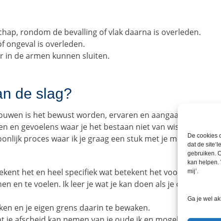
hap, rondom de bevalling of vlak daarna is overleden.
of ongeval is overleden.
r in de armen kunnen sluiten.
n de slag?
 Rouwen is het bewust worden, ervaren en aangaan van het ve
ten en gevoelens waar je het bestaan niet van wist. Rouwen d
De cookies o
onlijk proces waar ik je graag een stuk met je mee loop.
dat de site‘
gebruiken. O
kan helpen. 
tekent het en heel specifiek wat betekent het voor jou persoo
mij’.
nen en te voelen. Ik leer je wat je kan doen als je op onv
Ga je wel ak
ken en je eigen grens daarin te bewaken.
t je afscheid kan nemen van je oude ik en mogelijkheden on