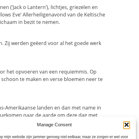
(‘Jack o Lantern’), lichtjes, griezelen en
lows Eve’ Allerheiligenavond van de Keltische
ichaam in bezit te nemen.
en. Zij werden geëerd voor al het goede werk
door het opvoeren van een requiemmis. Op
 het schoon te maken en verse bloemen neer te
ijns-Amerikaanse landen en dan met name in
 terugkomen naar de aarde om deze dag met
rt aan de zielen van de overleden
Manage Consent
en dag vol festiviteiten, eten, drinken en
p mijn website zijn jammer genoeg niet eetbaar, maar ze zorgen er wel voor