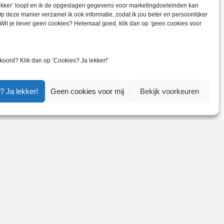
lekker’ loopt en ik de opgeslagen gegevens voor marketingdoeleinden kan
p deze manier verzamel ik ook informatie, zodat ik jou beter en persoonlijker
Wil je liever geen cookies? Helemaal goed, klik dan op ‘geen cookies voor
 deed er niets mee. Het overlijden van Joppe
moois is. Extra stil te staan bij onze
koord? Klik dan op ‘Cookies? Ja lekker!’
? Ja lekker!
Geen cookies voor mij
Bekijk voorkeuren
g | Jaarkalender.nl | Rememberme.nl
Mist in december →