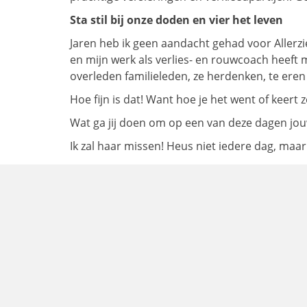
Sta stil bij onze doden en vier het leven
Jaren heb ik geen aandacht gehad voor Allerzi
en mijn werk als verlies- en rouwcoach heeft mi
overleden familieleden, ze herdenken, te eren e
Hoe fijn is dat! Want hoe je het went of keert 
Wat ga jij doen om op een van deze dagen jo
Ik zal haar missen! Heus niet iedere dag, maar 
* Anne-Marie Vermaat na het overlijden van h
Bronnen: Wikipedia – Allerzielen, Allerheilig
← Hoe gemis in het dagelijkse leven verankerd is
Posts
navigation