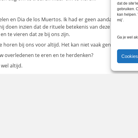
dat de site‘
gebruiken. O
kan helpen. 
elen en Dia de los Muertos. Ik had er geen aandacht voor en
mij’.
j doen inzien dat de rituele betekenis van deze dagen zoiets 
n te vieren dat ze bij ons zijn.
Ga je wel ak
ze horen bij ons voor altijd. Het kan niet vaak genoeg.
uw overledenen te eren en te herdenken?
Cookies
wel altijd.
aar beste vriendin Margré
en, Halloween, Dag van de doden | Historiek.nl | Beleven.or