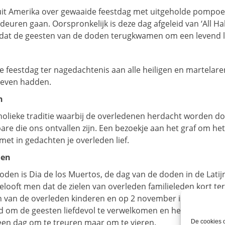
t Amerika over gewaaide feestdag met uitgeholde pompoenen 
euren gaan. Oorspronkelijk is deze dag afgeleid van ‘All Hal
 dat de geesten van de doden terugkwamen om een levend l
jke feestdag ter nagedachtenis aan alle heiligen en martelar
geven hadden.
n
tholieke traditie waarbij de overledenen herdacht worden 
dierbare die ons ontvallen zijn. Een bezoekje aan het graf om
met in gedachten je overleden lief.
den
oden is Dia de los Muertos, de dag van de doden in de Lat
gelooft men dat de zielen van overleden familieleden kort
 van de overleden kinderen en op 2 november is het de beu
 om de geesten liefdevol te verwelkomen en het is dan ook e
Geen dag om te treuren maar om te vieren.
De cookies o