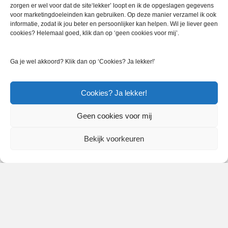
zorgen er wel voor dat de site‘lekker’ loopt en ik de opgeslagen gegevens
voor marketingdoeleinden kan gebruiken. Op deze manier verzamel ik ook
informatie, zodat ik jou beter en persoonlijker kan helpen. Wil je liever geen
cookies? Helemaal goed, klik dan op ‘geen cookies voor mij’.
Ga je wel akkoord? Klik dan op ‘Cookies? Ja lekker!’
Cookies? Ja lekker!
Geen cookies voor mij
In 2021 sla ik een nieuwe weg in met mijn werk. Zo voortvarend
Bekijk voorkeuren
als dat het begon, zo tot stilstand kwam het in maart. Alles werd
anders en we moesten het jaar dat voor ons lag opnieuw
vormgeven. In het begin vond ik die stilstand best prettig Met
man en zoon in onze eigen veilige…
Lees meer