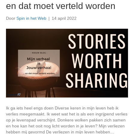
en dat moet verteld worden
Door
Spin in het Web
|
14 april 2022
Ik ga iets heel engs doen Diverse keren in mijn leven heb ik
verlies meegemaakt. Ik weet wat het is als een ingrijpend verlies
op je levenspad verschijnt. Donkere wolken pakken zich samen
en hoe kan het ooit nog licht worden in je leven? Mijn verliezen
hebben mij gevormd De verliezen in mijn leven hebben…